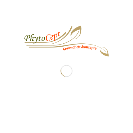
Einflüsse der Umwelt auf unsere
Lebensqualität und unser Wohlbefinden
Luft, Lärm, Strahlung
Schwermetalle, Feinstaub, Pollen
Gebrauchsartikel, Zahnmaterial
Das Phänomen Stress
Stress!? (K)ein Problem von Jedermann
Auslöser
Symptome, Folgen
Stressmanagement/-bewältigung
Darmgesundheit
“Der Darm hat wirklich Charme“
Fasten
„Von der inneren Reinigung zum Rundum-